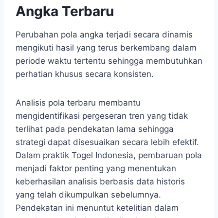
Angka Terbaru
Perubahan pola angka terjadi secara dinamis
mengikuti hasil yang terus berkembang dalam
periode waktu tertentu sehingga membutuhkan
perhatian khusus secara konsisten.
Analisis pola terbaru membantu
mengidentifikasi pergeseran tren yang tidak
terlihat pada pendekatan lama sehingga
strategi dapat disesuaikan secara lebih efektif.
Dalam praktik Togel Indonesia, pembaruan pola
menjadi faktor penting yang menentukan
keberhasilan analisis berbasis data historis
yang telah dikumpulkan sebelumnya.
Pendekatan ini menuntut ketelitian dalam