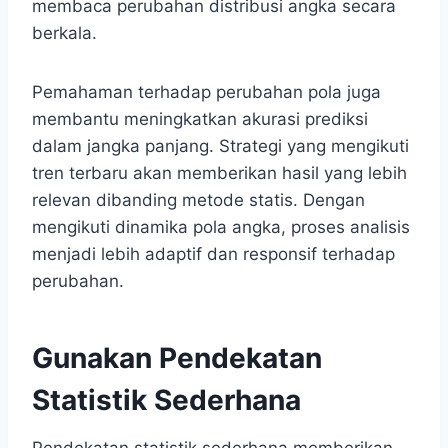
membaca perubahan distribusi angka secara
berkala.
Pemahaman terhadap perubahan pola juga
membantu meningkatkan akurasi prediksi
dalam jangka panjang. Strategi yang mengikuti
tren terbaru akan memberikan hasil yang lebih
relevan dibanding metode statis. Dengan
mengikuti dinamika pola angka, proses analisis
menjadi lebih adaptif dan responsif terhadap
perubahan.
Gunakan Pendekatan
Statistik Sederhana
Pendekatan statistik sederhana memberikan