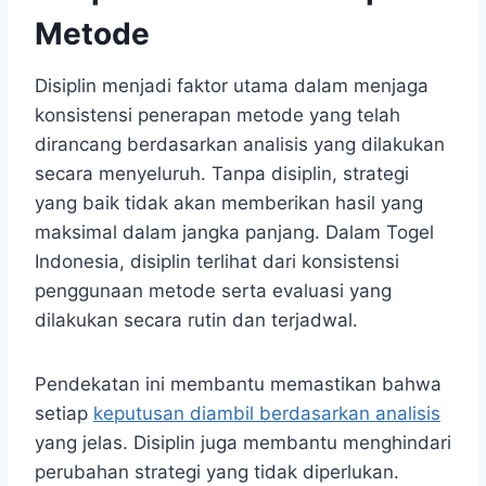
Metode
Disiplin menjadi faktor utama dalam menjaga
konsistensi penerapan metode yang telah
dirancang berdasarkan analisis yang dilakukan
secara menyeluruh. Tanpa disiplin, strategi
yang baik tidak akan memberikan hasil yang
maksimal dalam jangka panjang. Dalam Togel
Indonesia, disiplin terlihat dari konsistensi
penggunaan metode serta evaluasi yang
dilakukan secara rutin dan terjadwal.
Pendekatan ini membantu memastikan bahwa
setiap
keputusan diambil berdasarkan analisis
yang jelas. Disiplin juga membantu menghindari
perubahan strategi yang tidak diperlukan.