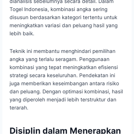
dianalisis sebelumnya secara detail. Dalam
Togel Indonesia, kombinasi angka sering
disusun berdasarkan kategori tertentu untuk
meningkatkan variasi dan peluang hasil yang
lebih baik.
Teknik ini membantu menghindari pemilihan
angka yang terlalu seragam. Penggunaan
kombinasi yang tepat meningkatkan efisiensi
strategi secara keseluruhan. Pendekatan ini
juga memberikan keseimbangan antara risiko
dan peluang. Dengan optimasi kombinasi, hasil
yang diperoleh menjadi lebih terstruktur dan
terarah.
Disiplin dalam Menerapkan