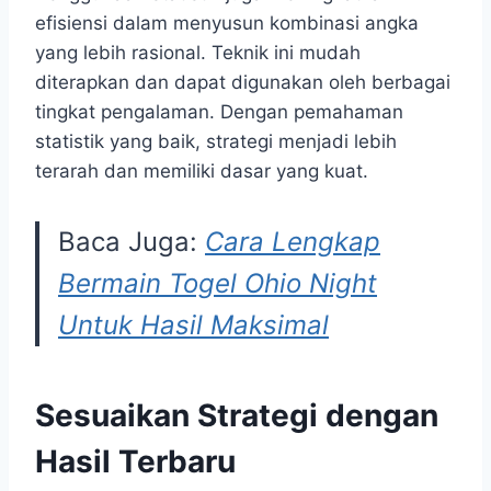
efisiensi dalam menyusun kombinasi angka
yang lebih rasional. Teknik ini mudah
diterapkan dan dapat digunakan oleh berbagai
tingkat pengalaman. Dengan pemahaman
statistik yang baik, strategi menjadi lebih
terarah dan memiliki dasar yang kuat.
Baca Juga:
Cara Lengkap
Bermain Togel Ohio Night
Untuk Hasil Maksimal
Sesuaikan Strategi dengan
Hasil Terbaru