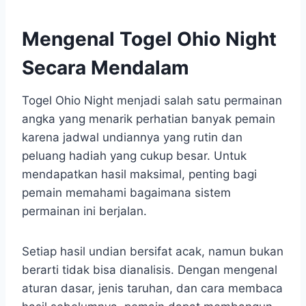
Mengenal Togel Ohio Night
Secara Mendalam
Togel Ohio Night menjadi salah satu permainan
angka yang menarik perhatian banyak pemain
karena jadwal undiannya yang rutin dan
peluang hadiah yang cukup besar. Untuk
mendapatkan hasil maksimal, penting bagi
pemain memahami bagaimana sistem
permainan ini berjalan.
Setiap hasil undian bersifat acak, namun bukan
berarti tidak bisa dianalisis. Dengan mengenal
aturan dasar, jenis taruhan, dan cara membaca