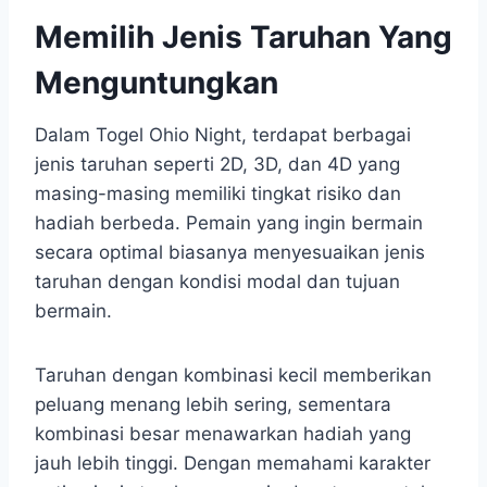
Memilih Jenis Taruhan Yang
Menguntungkan
Dalam Togel Ohio Night, terdapat berbagai
jenis taruhan seperti 2D, 3D, dan 4D yang
masing-masing memiliki tingkat risiko dan
hadiah berbeda. Pemain yang ingin bermain
secara optimal biasanya menyesuaikan jenis
taruhan dengan kondisi modal dan tujuan
bermain.
Taruhan dengan kombinasi kecil memberikan
peluang menang lebih sering, sementara
kombinasi besar menawarkan hadiah yang
jauh lebih tinggi. Dengan memahami karakter