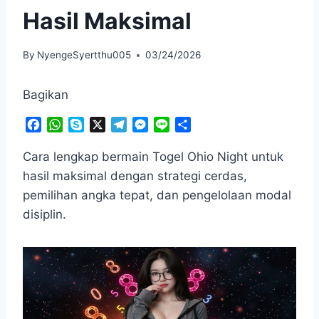
Hasil Maksimal
By
NyengeSyertthu005
03/24/2026
Bagikan
F
W
S
X
T
M
L
S
a
h
k
e
e
i
h
c
a
y
l
s
n
a
Cara lengkap bermain Togel Ohio Night untuk
e
t
p
e
s
e
r
hasil maksimal dengan strategi cerdas,
b
s
e
g
e
e
pemilihan angka tepat, dan pengelolaan modal
o
A
r
n
disiplin.
o
p
a
g
k
p
m
e
r