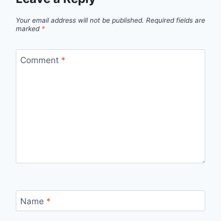
Your email address will not be published.
Required fields are
marked
*
Comment
*
Name
*