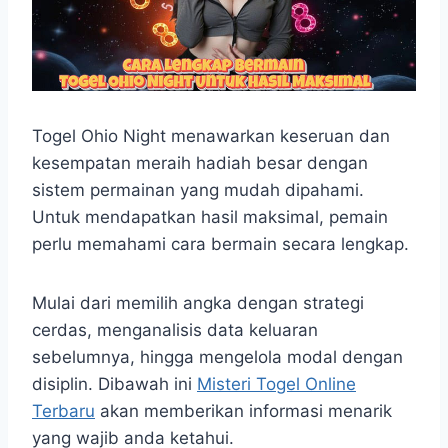
Togel Ohio Night menawarkan keseruan dan
kesempatan meraih hadiah besar dengan
sistem permainan yang mudah dipahami.
Untuk mendapatkan hasil maksimal, pemain
perlu memahami cara bermain secara lengkap.
Mulai dari memilih angka dengan strategi
cerdas, menganalisis data keluaran
sebelumnya, hingga mengelola modal dengan
disiplin. Dibawah ini
Misteri Togel Online
Terbaru
akan memberikan informasi menarik
yang wajib anda ketahui.