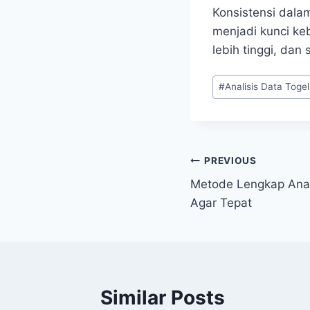
Konsistensi dala
menjadi kunci keb
lebih tinggi, dan
Post
#
Analisis Data Togel
Tags:
Post
PREVIOUS
Metode Lengkap Anal
navigation
Agar Tepat
Similar Posts