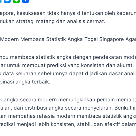
e
e
i
h
l
s
n
a
apore, kesuksesan tidak hanya ditentukan oleh keberu
e
s
e
r
lukan strategi matang dan analisis cermat.
g
e
e
r
n
a
g
m
e
r
pu membaca statistik angka dengan pendekatan mode
sar untuk membuat prediksi yang konsisten dan akurat. 
p data keluaran sebelumnya dapat dijadikan dasar anali
nasi angka terbaik.
ik angka secara modern memungkinkan pemain memaha
lan, dan distribusi angka secara menyeluruh. Berikut i
an membahas rahasia modern membaca statistik angk
ediksi menjadi lebih konsisten, stabil, dan efektif dala