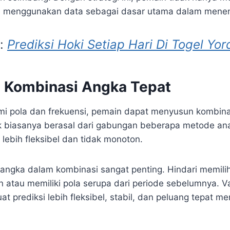
juga menggunakan data sebagai dasar utama dalam mene
a:
Prediksi Hoki Setiap Hari Di Togel Yo
 Kombinasi Angka Tepat
i pola dan frekuensi, pemain dapat menyusun kombina
k biasanya berasal dari gabungan beberapa metode ana
 lebih fleksibel dan tidak monoton.
si angka dalam kombinasi sangat penting. Hindari memil
n atau memiliki pola serupa dari periode sebelumnya. V
prediksi lebih fleksibel, stabil, dan peluang tepat me