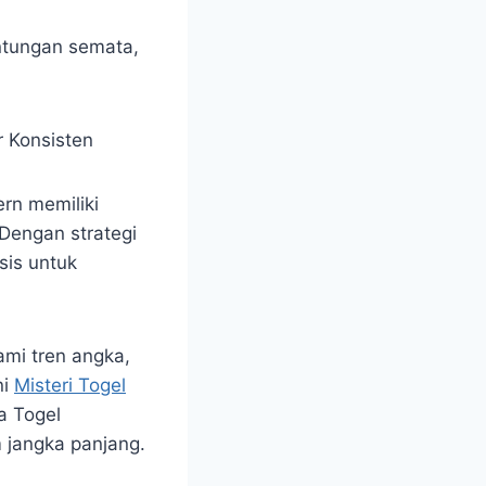
ntungan semata,
rn memiliki
Dengan strategi
sis untuk
mi tren angka,
ni
Misteri Togel
a Togel
m jangka panjang.