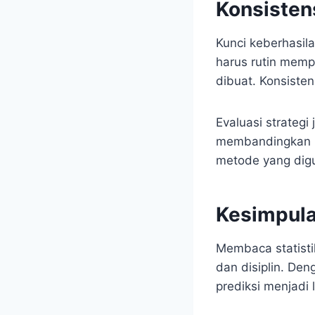
Konsistens
Kunci keberhasil
harus rutin memp
dibuat. Konsiste
Evaluasi strategi
membandingkan p
metode yang digu
Kesimpul
Membaca statist
dan disiplin. De
prediksi menjadi 