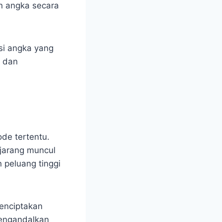
n angka secara
si angka yang
l dan
de tertentu.
jarang muncul
 peluang tinggi
enciptakan
mengandalkan