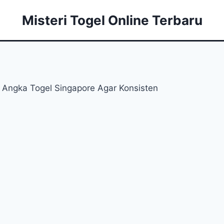
Misteri Togel Online Terbaru