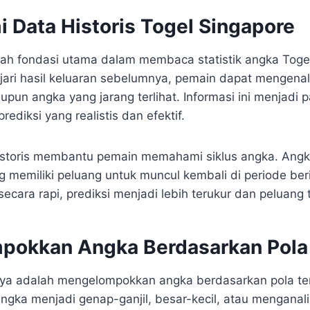
Data Historis Togel Singapore
alah fondasi utama dalam membaca statistik angka Toge
ri hasil keluaran sebelumnya, pemain dapat mengenal
pun angka yang jarang terlihat. Informasi ini menjadi 
ediksi yang realistis dan efektif.
 historis membantu pemain memahami siklus angka. Angk
 memiliki peluang untuk muncul kembali di periode ber
ecara rapi, prediksi menjadi lebih terukur dan peluang
pokkan Angka Berdasarkan Pola
nya adalah mengelompokkan angka berdasarkan pola te
gka menjadi genap-ganjil, besar-kecil, atau menganalis