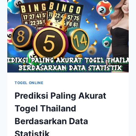
04
DENGAN
RAHASIA
TOGEL ONLINE
Prediksi Paling Akurat
Togel Thailand
Berdasarkan Data
Statistik