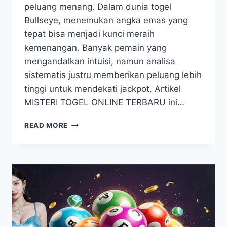
peluang menang. Dalam dunia togel
Bullseye, menemukan angka emas yang
tepat bisa menjadi kunci meraih
kemenangan. Banyak pemain yang
mengandalkan intuisi, namun analisa
sistematis justru memberikan peluang lebih
tinggi untuk mendekati jackpot. Artikel
MISTERI TOGEL ONLINE TERBARU ini…
BOCORAN
READ MORE
ANGKA
EMAS
TOGEL
BULLSEYE
LEWAT
ANALISA
PALING
JITU