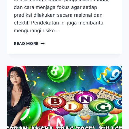
dan cara menjaga fokus agar setiap
prediksi dilakukan secara rasional dan
efektif. Pendekatan ini juga membantu
mengurangi risiko…
TOGEL
READ MORE
SWEDIA
DENGAN
AKSES
MUDAH
DAN
PELUANG
MENANG
TINGGI