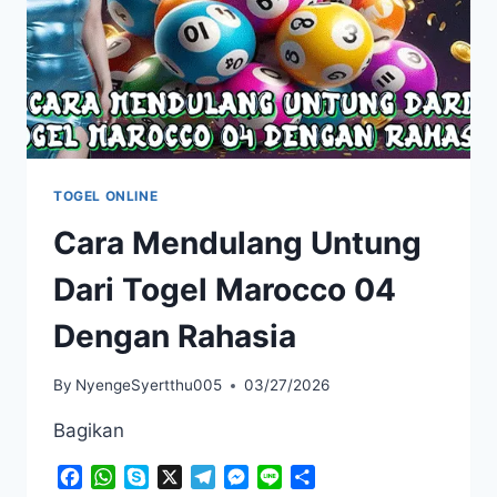
TOGEL ONLINE
Cara Mendulang Untung
Dari Togel Marocco 04
Dengan Rahasia
By
NyengeSyertthu005
03/27/2026
Bagikan
Facebook
WhatsApp
Skype
X
Telegram
Messenger
Line
Share