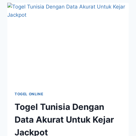
CEPAT
UNTUK
PEMENANG
BESAR
TOGEL ONLINE
Togel Tunisia Dengan
Data Akurat Untuk Kejar
Jackpot