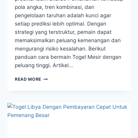
pola angka, tren kombinasi, dan
pengelolaan taruhan adalah kunci agar
setiap prediksi lebih optimal. Dengan
strategi yang terstruktur, pemain dapat
memaksimalkan peluang kemenangan dan
mengurangi risiko kesalahan. Berikut
panduan cara bermain Togel Mesir dengan
peluang tinggi. Artikel…
TOGEL
READ MORE
MESIR
DENGAN
TINGKAT
KEMENANGAN
YANG
MENGGIURKAN