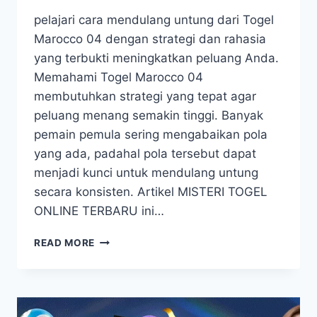
pelajari cara mendulang untung dari Togel
Marocco 04 dengan strategi dan rahasia
yang terbukti meningkatkan peluang Anda.
Memahami Togel Marocco 04
membutuhkan strategi yang tepat agar
peluang menang semakin tinggi. Banyak
pemain pemula sering mengabaikan pola
yang ada, padahal pola tersebut dapat
menjadi kunci untuk mendulang untung
secara konsisten. Artikel MISTERI TOGEL
ONLINE TERBARU ini…
CARA
READ MORE
MENDULANG
UNTUNG
DARI
TOGEL
MAROCCO