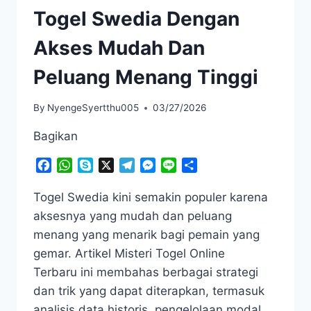
Togel Swedia Dengan
Akses Mudah Dan
Peluang Menang Tinggi
By
NyengeSyertthu005
03/27/2026
Bagikan
Facebook
WhatsApp
Skype
X
Telegram
Messenger
Line
Share
Togel Swedia kini semakin populer karena
aksesnya yang mudah dan peluang
menang yang menarik bagi pemain yang
gemar. Artikel Misteri Togel Online
Terbaru ini membahas berbagai strategi
dan trik yang dapat diterapkan, termasuk
analisis data historis, pengelolaan modal,