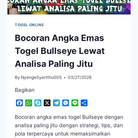
TOGEL ONLINE
Bocoran Angka Emas
Togel Bullseye Lewat
Analisa Paling Jitu
By
NyengeSyertthu005
03/27/2026
Bagikan
Facebook
WhatsApp
Skype
X
Telegram
Messenger
Line
Share
Bocoran angka emas togel Bullseye dengan
analisa paling jitu dengan strategi, tips, dan
pola terpercaya untuk memaksimalkan