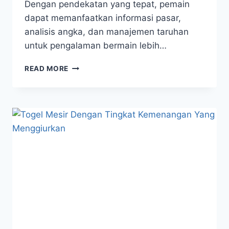
Dengan pendekatan yang tepat, pemain
dapat memanfaatkan informasi pasar,
analisis angka, dan manajemen taruhan
untuk pengalaman bermain lebih…
TOGEL
READ MORE
NIGERIA
DENGAN
PASARAN
POPULER
DAN
HADIAH
FANTASTIS