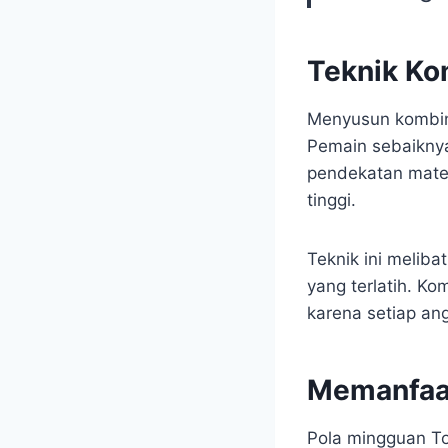
Teknik Ko
Menyusun kombina
Pemain sebaiknya
pendekatan mate
tinggi.
Teknik ini meliba
yang terlatih. Ko
karena setiap an
Memanfaa
Pola mingguan To