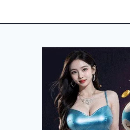
Skip
to
content