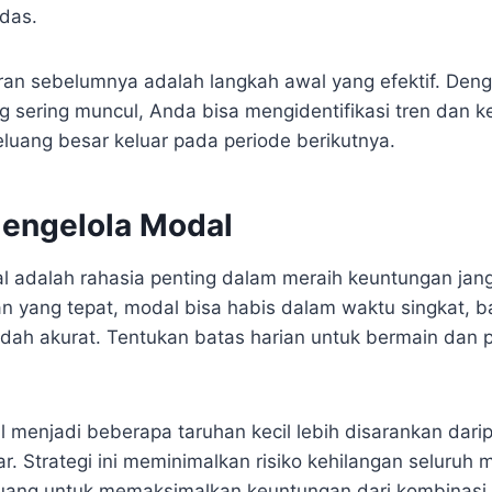
rdas.
an sebelumnya adalah langkah awal yang efektif. Den
 sering muncul, Anda bisa mengidentifikasi tren dan 
luang besar keluar pada periode berikutnya.
Mengelola Modal
adalah rahasia penting dalam meraih keuntungan jang
n yang tepat, modal bisa habis dalam waktu singkat, b
udah akurat. Tentukan batas harian untuk bermain dan p
 menjadi beberapa taruhan kecil lebih disarankan da
r. Strategi ini meminimalkan risiko kehilangan seluruh 
uang untuk memaksimalkan keuntungan dari kombinasi 