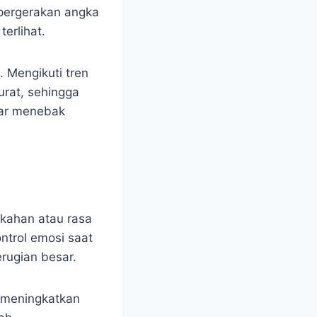
 pergerakan angka
erlihat.
 Mengikuti tren
rat, sehingga
dar menebak
akahan atau rasa
ntrol emosi saat
rugian besar.
t meningkatkan