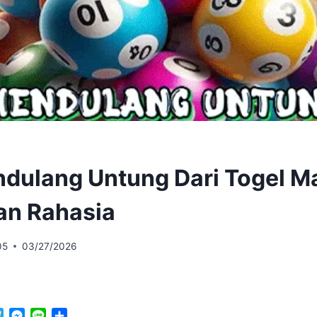
dulang Untung Dari Togel M
an Rahasia
05
03/27/2026
T
M
L
S