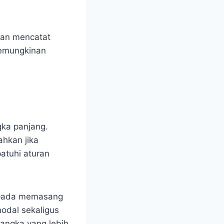
gan mencatat
kemungkinan
ka panjang.
ahkan jika
atuhi aturan
ripada memasang
modal sekaligus
angka yang lebih