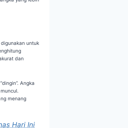
a digunakan untuk
enghitung
akurat dan
“dingin”. Angka
 muncul.
uang menang
as Hari Ini