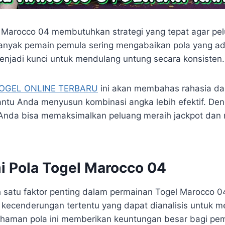
Marocco 04 membutuhkan strategi yang tepat agar pe
Banyak pemain pemula sering mengabaikan pola yang ad
enjadi kunci untuk mendulang untung secara konsisten.
TOGEL ONLINE TERBARU
ini akan membahas rahasia da
ntu Anda menyusun kombinasi angka lebih efektif. De
 Anda bisa memaksimalkan peluang meraih jackpot dan 
 Pola Togel Marocco 04
h satu faktor penting dalam permainan Togel Marocco 04
i kecenderungan tertentu yang dapat dianalisis untuk 
haman pola ini memberikan keuntungan besar bagi pem