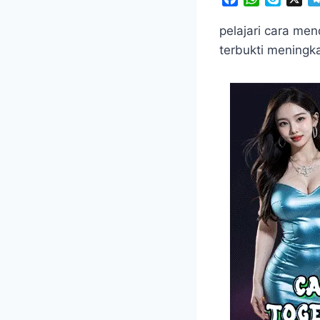
a
h
k
c
a
y
pelajari cara me
e
t
p
terbukti meningk
b
s
e
o
A
o
p
k
p