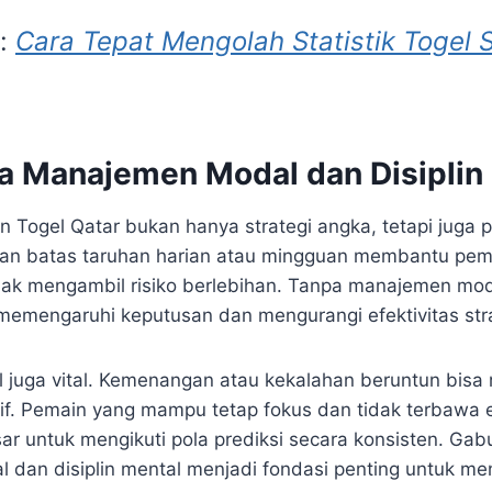
a:
Cara Tepat Mengolah Statistik Togel
a Manajemen Modal dan Disiplin
n Togel Qatar bukan hanya strategi angka, tetapi juga 
an batas taruhan harian atau mingguan membantu pem
idak mengambil risiko berlebihan. Tanpa manajemen mod
 memengaruhi keputusan dan mengurangi efektivitas stra
al juga vital. Kemenangan atau kekalahan beruntun bis
if. Pemain yang mampu tetap fokus dan tidak terbawa 
sar untuk mengikuti pola prediksi secara konsisten. Ga
dan disiplin mental menjadi fondasi penting untuk men