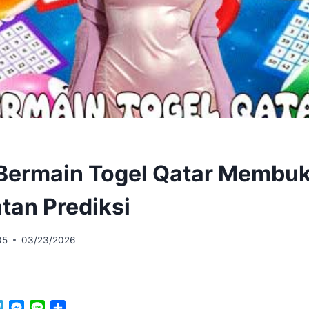
 Bermain Togel Qatar Membu
an Prediksi
05
03/23/2026
T
M
L
S