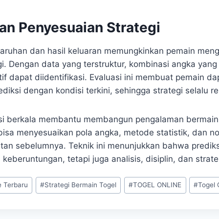
dan Penyesuaian Strategi
taruhan dan hasil keluaran memungkinkan pemain meng
egi. Dengan data yang terstruktur, kombinasi angka yan
if dapat diidentifikasi. Evaluasi ini membuat pemain da
iksi dengan kondisi terkini, sehingga strategi selalu re
uasi berkala membantu membangun pengalaman bermain 
isa menyesuaikan pola angka, metode statistik, dan n
tan sebelumnya. Teknik ini menunjukkan bahwa predik
keberuntungan, tetapi juga analisis, disiplin, dan strate
e Terbaru
#
Strategi Bermain Togel
#
TOGEL ONLINE
#
Togel 