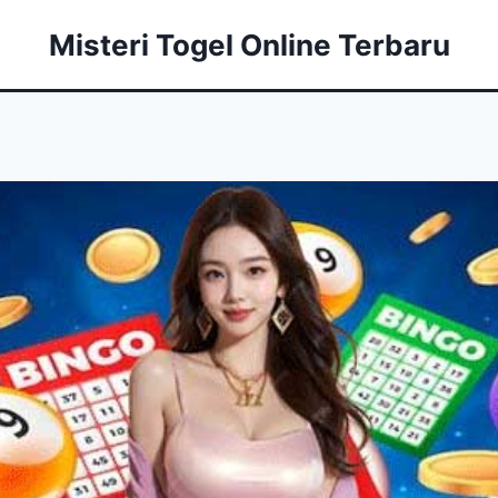
Misteri Togel Online Terbaru