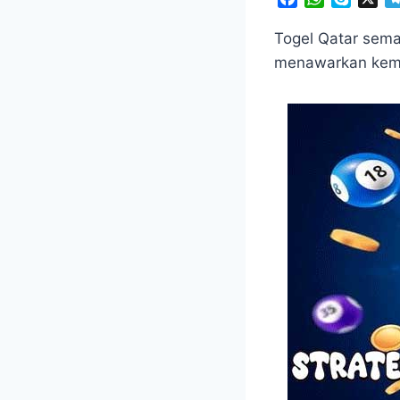
a
h
k
c
a
y
Togel Qatar sema
e
t
p
menawarkan kem
b
s
e
o
A
o
p
k
p