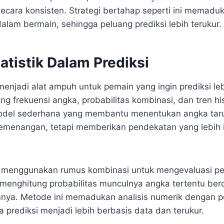
secara konsisten. Strategi bertahap seperti ini memadu
l dalam bermain, sehingga peluang prediksi lebih terukur.
atistik Dalam Prediksi
menjadi alat ampuh untuk pemain yang ingin prediksi leb
g frekuensi angka, probabilitas kombinasi, dan tren hi
del sederhana yang membantu menentukan angka taruh
emenangan, tetapi memberikan pendekatan yang lebih 
a menggunakan rumus kombinasi untuk mengevaluasi pe
 menghitung probabilitas munculnya angka tertentu be
mnya. Metode ini memadukan analisis numerik dengan 
 prediksi menjadi lebih berbasis data dan terukur.