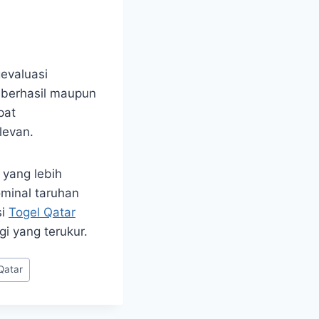
evaluasi
g berhasil maupun
pat
levan.
yang lebih
ominal taruhan
si
Togel Qatar
gi yang terukur.
Qatar