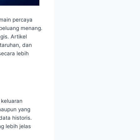
main percaya
 peluang menang.
is. Artikel
 taruhan, dan
ecara lebih
 keluaran
 maupun yang
ata historis.
 lebih jelas