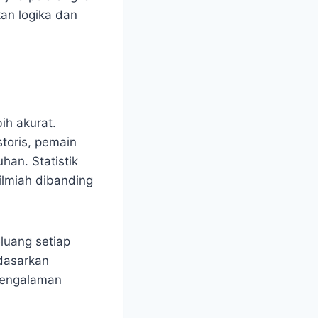
kan logika dan
ih akurat.
storis, pemain
an. Statistik
ilmiah dibanding
luang setiap
rdasarkan
pengalaman