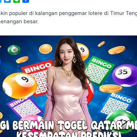
e
e
i
h
l
s
n
a
kin populer di kalangan penggemar lotere di Timur Ten
e
s
e
r
enangan besar.
g
e
e
r
n
a
g
m
e
r