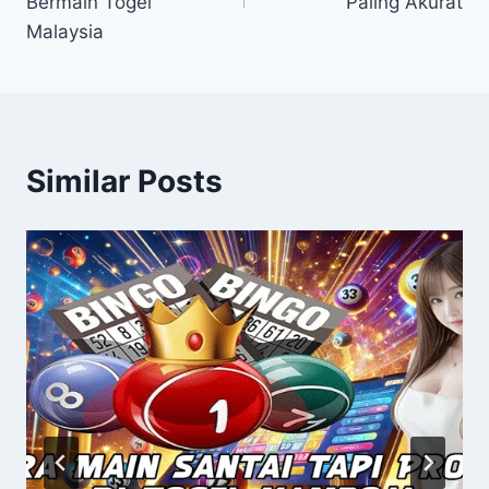
Bermain Togel
Paling Akurat
Malaysia
Similar Posts