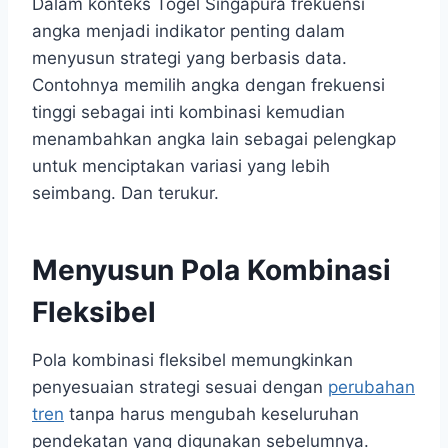
Dalam konteks Togel Singapura frekuensi
angka menjadi indikator penting dalam
menyusun strategi yang berbasis data.
Contohnya memilih angka dengan frekuensi
tinggi sebagai inti kombinasi kemudian
menambahkan angka lain sebagai pelengkap
untuk menciptakan variasi yang lebih
seimbang. Dan terukur.
Menyusun Pola Kombinasi
Fleksibel
Pola kombinasi fleksibel memungkinkan
penyesuaian strategi sesuai dengan
perubahan
tren
tanpa harus mengubah keseluruhan
pendekatan yang digunakan sebelumnya.