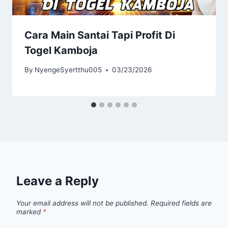
Cara Main Santai Tapi Profit Di
Togel Kamboja
By
NyengeSyertthu005
03/23/2026
Leave a Reply
Your email address will not be published.
Required fields are
marked
*