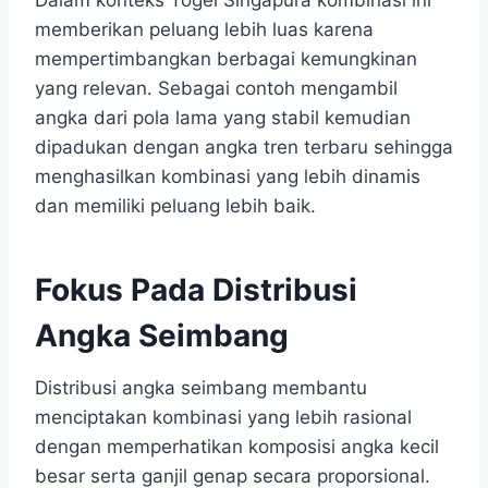
memberikan peluang lebih luas karena
mempertimbangkan berbagai kemungkinan
yang relevan. Sebagai contoh mengambil
angka dari pola lama yang stabil kemudian
dipadukan dengan angka tren terbaru sehingga
menghasilkan kombinasi yang lebih dinamis
dan memiliki peluang lebih baik.
Fokus Pada Distribusi
Angka Seimbang
Distribusi angka seimbang membantu
menciptakan kombinasi yang lebih rasional
dengan memperhatikan komposisi angka kecil
besar serta ganjil genap secara proporsional.