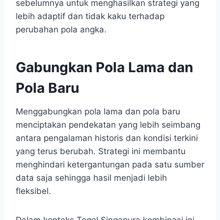
sebelumnya untuk menghasilkan strategi yang
lebih adaptif dan tidak kaku terhadap
perubahan pola angka.
Gabungkan Pola Lama dan
Pola Baru
Menggabungkan pola lama dan pola baru
menciptakan pendekatan yang lebih seimbang
antara pengalaman historis dan kondisi terkini
yang terus berubah. Strategi ini membantu
menghindari ketergantungan pada satu sumber
data saja sehingga hasil menjadi lebih
fleksibel.
Dalam konteks Togel Singapura kombinasi ini