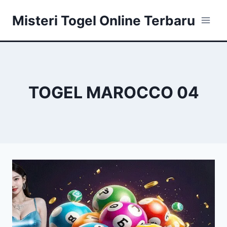
Skip
Misteri Togel Online Terbaru
to
content
TOGEL MAROCCO 04