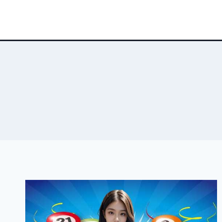
Skip
to
content