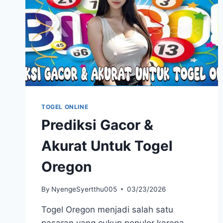
TOGEL ONLINE
Prediksi Gacor &
Akurat Untuk Togel
Oregon
By
NyengeSyertthu005
03/23/2026
Togel Oregon menjadi salah satu
pasaran yang cukup populer karena