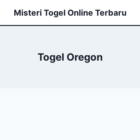
Misteri Togel Online Terbaru
Togel Oregon