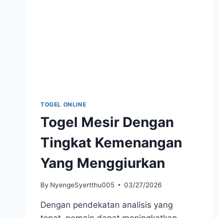
TOGEL ONLINE
Togel Mesir Dengan
Tingkat Kemenangan
Yang Menggiurkan
By
NyengeSyertthu005
03/27/2026
Dengan pendekatan analisis yang
tepat, pemain dapat meningkatkan