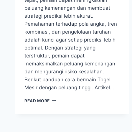
peluang kemenangan dan membuat
strategi prediksi lebih akurat.
Pemahaman terhadap pola angka, tren
kombinasi, dan pengelolaan taruhan
adalah kunci agar setiap prediksi lebih
optimal. Dengan strategi yang
terstruktur, pemain dapat
memaksimalkan peluang kemenangan
dan mengurangi risiko kesalahan.
Berikut panduan cara bermain Togel
Mesir dengan peluang tinggi. Artikel…
TOGEL
READ MORE
MESIR
DENGAN
TINGKAT
KEMENANGAN
YANG