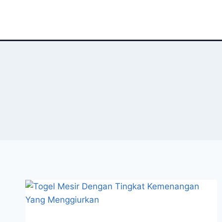
Skip
to
content