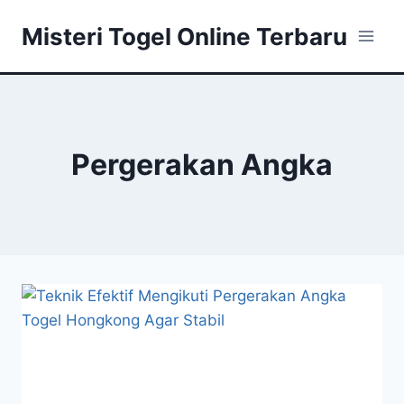
Skip
Misteri Togel Online Terbaru
to
content
Pergerakan Angka