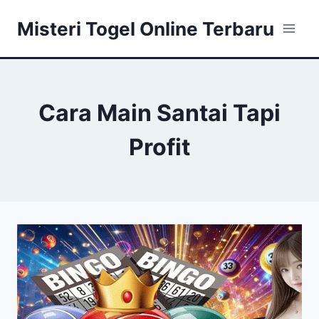
Skip
Misteri Togel Online Terbaru
to
content
Cara Main Santai Tapi
Profit